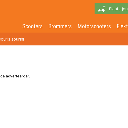
Plaats jou
Scooters
Brommers
Motorscooters
Elekt
souris sourini
r de adverteerder.