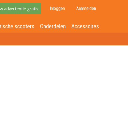
w advertentie gratis
Inloggen
Aanmelden
rische scooters
Onderdelen
Accessoires