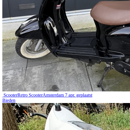
Scooter
Retro Scooter
Amsterdam
7 apr. geplaatst
Bieden