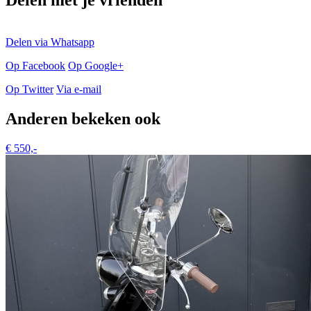
Delen met je vrienden
Delen via Whatsapp
Op Facebook
Op Google+
Op Twitter
Via e-mail
Anderen bekeken ook
€ 550,-