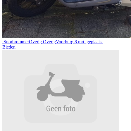
Snorbrommer
Overig Overig
Voorburg
8 mrt. geplaatst
Bieden