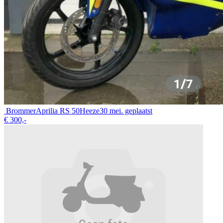
Brommer
Aprilia RS 50
Heeze
30 mei. geplaatst
€ 300,-