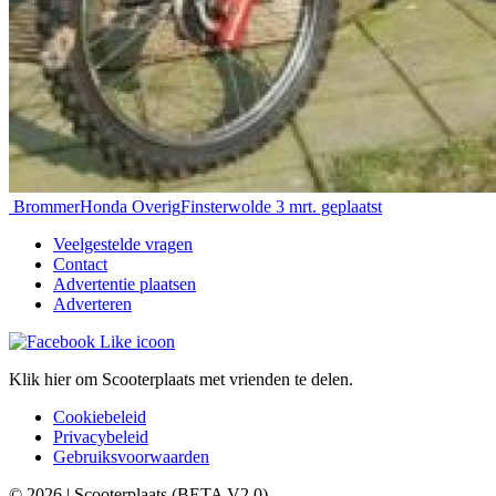
Brommer
Honda Overig
Finsterwolde
3 mrt. geplaatst
Veelgestelde vragen
Contact
Advertentie plaatsen
Adverteren
Klik hier om Scooterplaats met vrienden te delen.
Cookiebeleid
Privacybeleid
Gebruiksvoorwaarden
© 2026 | Scooterplaats (BETA V2.0)