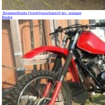
Brommer
Honda Overig
Voorschoten
18 dec. geplaatst
Bieden