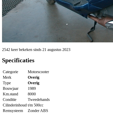
2542 keer
bekeken sinds
21 augustus 2023
Specificaties
Categorie
Motorscooter
Merk
Overig
Type
Overig
Bouwjaar
1989
Km.stand
8000
Conditie
Tweedehands
Cilinderinhoud
t/m 500cc
Remsysteem
Zonder ABS