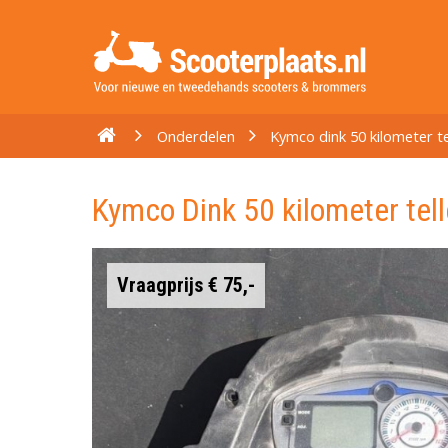
Onderdelen
Kymco dink 50 kilometer te
Kymco Dink 50 kilometer tell
Vraagprijs € 75,-