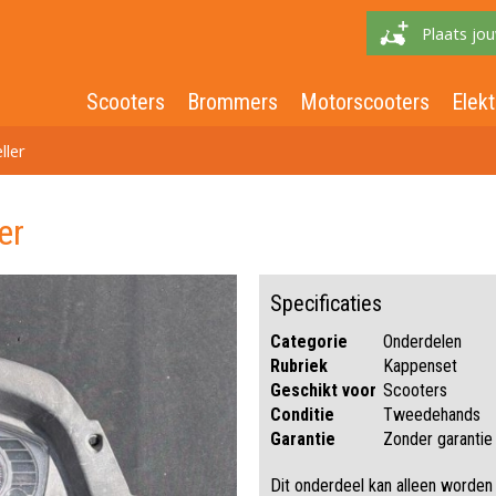
Plaats jou
Scooters
Brommers
Motorscooters
Elekt
ller
er
Specificaties
Categorie
Onderdelen
Rubriek
Kappenset
Geschikt voor
Scooters
Conditie
Tweedehands
Garantie
Zonder garantie
Dit onderdeel kan alleen worden