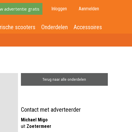
w advertentie gratis
Inloggen
Aanmelden
rische scooters
Onderdelen
Accessoires
Terug naar alle onderdelen
Contact met adverteerder
Michael Migo
uit
Zoetermeer