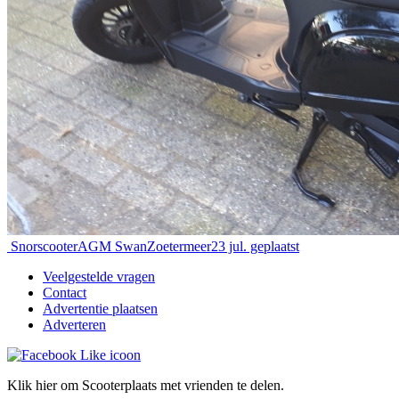
Snorscooter
AGM Swan
Zoetermeer
23 jul. geplaatst
Veelgestelde vragen
Contact
Advertentie plaatsen
Adverteren
Klik hier om Scooterplaats met vrienden te delen.