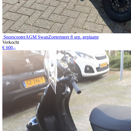
Snorscooter
AGM Swan
Zoetermeer
8 sep. geplaatst
Verkocht
€ 600,-