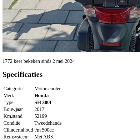
1772 keer
bekeken sinds
2 mei 2024
Specificaties
Categorie
Motorscooter
Merk
Honda
Type
SH 300I
Bouwjaar
2017
Km.stand
52199
Conditie
Tweedehands
Cilinderinhoud
t/m 500cc
Remsysteem
Met ABS