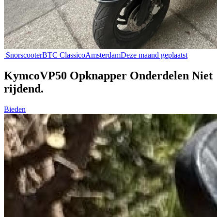
Snorscooter
BTC Classico
Amsterdam
Deze maand geplaatst
KymcoVP50 Opknapper Onderdelen Niet
rijdend.
Bieden