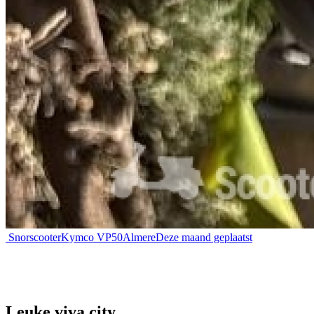
Snorscooter
Kymco VP50
Almere
Deze maand geplaatst
Leuke viva city