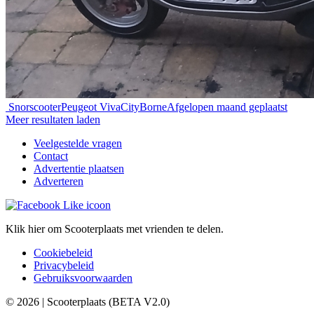
Snorscooter
Peugeot VivaCity
Borne
Afgelopen maand geplaatst
Meer resultaten laden
Veelgestelde vragen
Contact
Advertentie plaatsen
Adverteren
Klik hier om Scooterplaats met vrienden te delen.
Cookiebeleid
Privacybeleid
Gebruiksvoorwaarden
© 2026 | Scooterplaats (BETA V2.0)