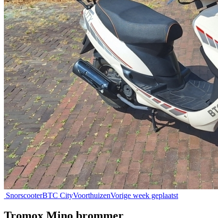
Snorscooter
BTC City
Voorthuizen
Vorige week geplaatst
Tromox Mino brommer