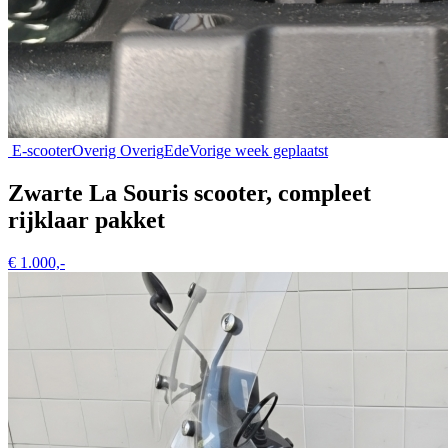
E-scooter
Overig Overig
Ede
Vorige week geplaatst
Zwarte La Souris scooter, compleet
rijklaar pakket
€ 1.000,-