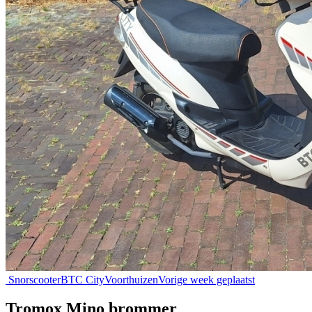
Snorscooter
BTC City
Voorthuizen
Vorige week geplaatst
Tromox Mino brommer