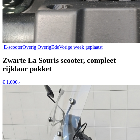
E-scooter
Overig Overig
Ede
Vorige week geplaatst
Zwarte La Souris scooter, compleet
rijklaar pakket
€ 1.000,-