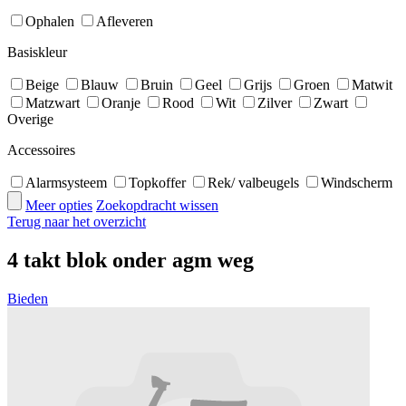
Ophalen
Afleveren
Basiskleur
Beige
Blauw
Bruin
Geel
Grijs
Groen
Matwit
Matzwart
Oranje
Rood
Wit
Zilver
Zwart
Overige
Accessoires
Alarmsysteem
Topkoffer
Rek/ valbeugels
Windscherm
Meer opties
Zoekopdracht wissen
Terug naar het overzicht
4 takt blok onder agm weg
Bieden