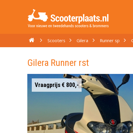
Scooters
Gilera
Runner sp
Gilera Runner rst
Vraagprijs € 800,-