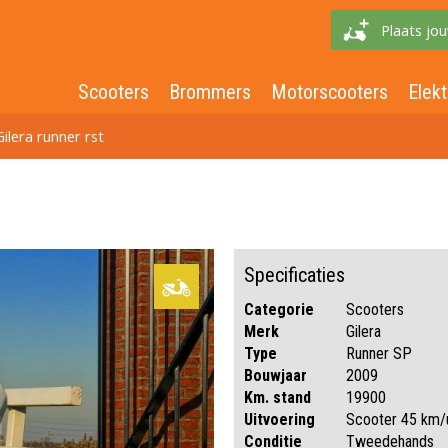
Plaats jou
Scooters
Brommers
Motorscooters
Elekt
Gilera runner rst
Specificaties
Categorie
Scooters
Merk
Gilera
Type
Runner SP
Bouwjaar
2009
Km. stand
19900
Uitvoering
Scooter 45 km/
Conditie
Tweedehands