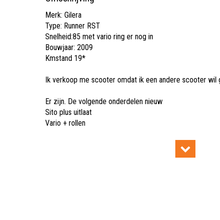
Merk: Gilera
Type: Runner RST
Snelheid:85 met vario ring er nog in
Bouwjaar: 2009
Kmstand 19*
Ik verkoop me scooter omdat ik een andere scooter wil
Er zijn. De volgende onderdelen nieuw
Sito plus uitlaat
Vario + rollen
Km tellerkabel
Schoongemaakte carburateur
Achterremblokjes
En voorremblokjes
Accu
Schade is aan de rechterzeide
Val schade want ik ben uitgegleden ermee