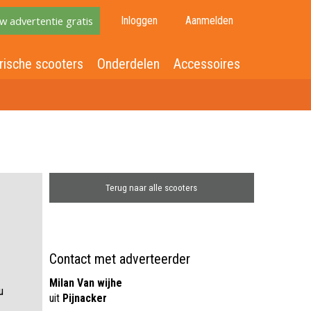
w advertentie gratis
Inloggen
Aanmelden
rische scooters
Onderdelen
Accessoires
Terug naar alle scooters
Contact met adverteerder
Milan Van wijhe
u
uit
Pijnacker