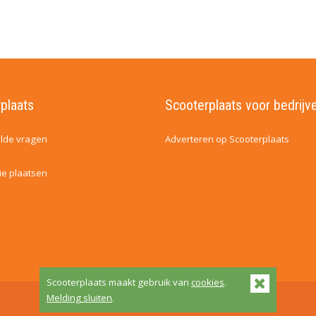
plaats
Scooterplaats voor bedrijv
lde vragen
Adverteren op Scooterplaats
ie plaatsen
Scooterplaats maakt gebruik van
cookies
.
Melding sluiten
.