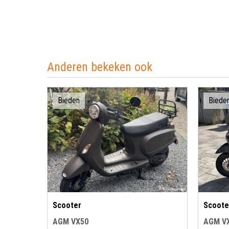
Anderen bekeken ook
Bieden
Biede
Scooter
Scoote
AGM VX50
AGM V