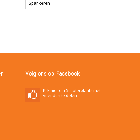
Spankeren
en
Volg ons op Facebook!
Klik hier om Scooterplaats met
vrienden te delen.