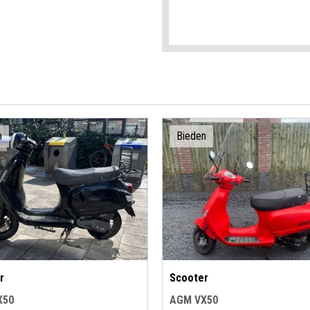
n
Bieden
r
Scooter
X50
AGM VX50