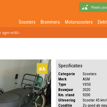
Plaats jou
Scooters
Brommers
Motorscooters
Elekt
r agm vx50 i
Specificaties
Categorie
Scooters
Merk
AGM
Type
VX50
Bouwjaar
2020
Km. stand
9200
Uitvoering
Scooter 45 km/
Conditie
Zo goed als nie