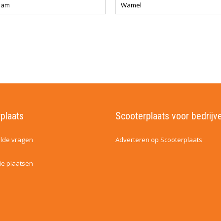
dam
Wamel
plaats
Scooterplaats voor bedrijv
lde vragen
Adverteren op Scooterplaats
ie plaatsen