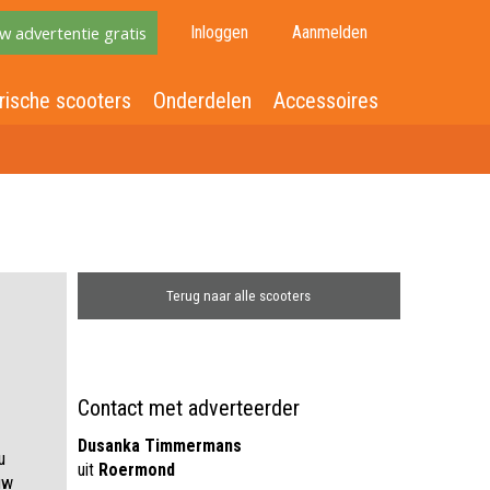
w advertentie gratis
Inloggen
Aanmelden
rische scooters
Onderdelen
Accessoires
Terug naar alle scooters
Contact met adverteerder
Dusanka Timmermans
u
uit
Roermond
uw