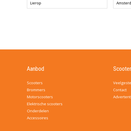
Lierop
Amster
Aanbod
Scooter
Scooters
Veelgeste
Brommers
Contact
Motorscooters
Advertent
Elektrische scooters
Onderdelen
Accessoires