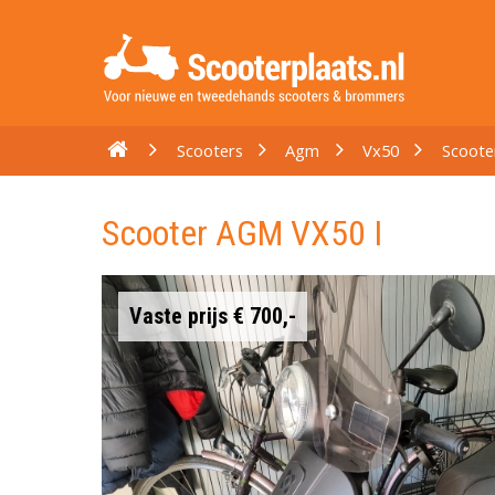
Scooters
Agm
Vx50
Scoote
Scooter AGM VX50 I
Vaste prijs € 700,-