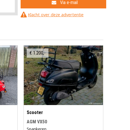
Via e-mail
Klacht over deze advertentie
€ 1.200,-
Scooter
AGM VX50
Spankeren