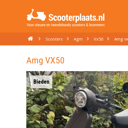
Scooters
Agm
Vx50
Amg v
Amg VX50
Bieden