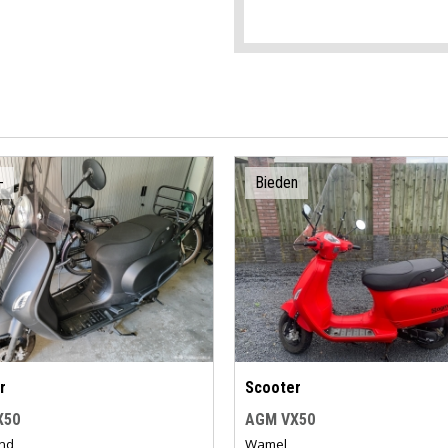
-
Bieden
r
Scooter
X50
AGM VX50
nd
Wamel