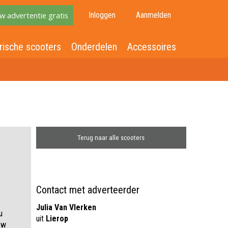
w advertentie gratis
Inloggen
Aanmelden
rische scooters
Onderdelen
Accessoires
Terug naar alle scooters
Contact met adverteerder
Julia Van Vlerken
u
uit
Lierop
uw