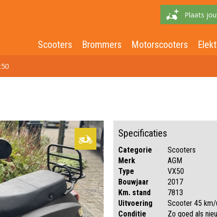
Plaats jou
Scooters
Brommers
Motorscooters
Elekt
x50
Specificaties
Categorie
Scooters
Merk
AGM
Type
VX50
Bouwjaar
2017
Km. stand
7813
Uitvoering
Scooter 45 km/
Conditie
Zo goed als nie