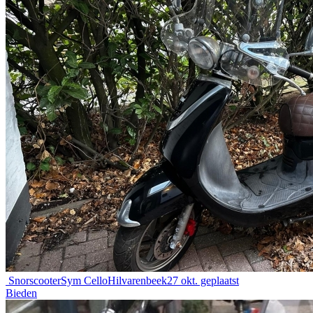
Snorscooter
Sym Cello
Hilvarenbeek
27 okt. geplaatst
Bieden