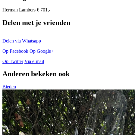
Herman Lambers
€ 701,-
Delen met je vrienden
Delen via Whatsapp
Op Facebook
Op Google+
Op Twitter
Via e-mail
Anderen bekeken ook
Bieden