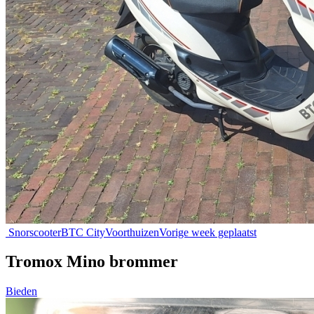
Snorscooter
BTC City
Voorthuizen
Vorige week geplaatst
Tromox Mino brommer
Bieden