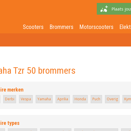
Plaats jou
Scooters
Brommers
Motorscooters
Elekt
ha Tzr 50 brommers
ire merken
Derbi
Vespa
Yamaha
Aprilia
Honda
Puch
Overig
Kym
ire types