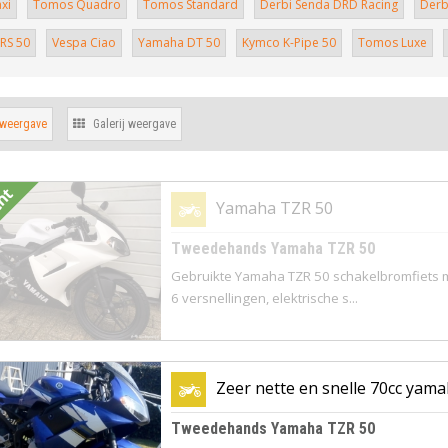
xi
Tomos Quadro
Tomos Standard
Derbi Senda DRD Racing
Derb
 RS 50
Vespa Ciao
Yamaha DT 50
Kymco K-Pipe 50
Tomos Luxe
 weergave
Galerij weergave
cht
Yamaha TZR 50
Tweedehands Yamaha TZR 50
Gebruikte Yamaha TZR 50 schakelbromfiets 
6 versnellingen, elektrische s...
Zeer nette en snelle 70cc yam
Tweedehands Yamaha TZR 50