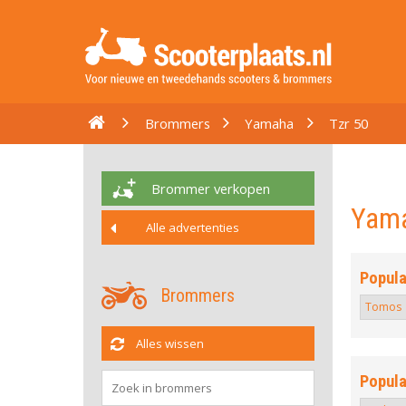
Brommers
Yamaha
Tzr 50
Brommer verkopen
Yama
Alle advertenties
Popula
Brommers
Tomos
Alles wissen
Popula