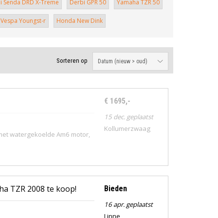
i Senda DRD X-Treme
Derbi GPR 50
Yamaha TZR 50
Vespa Youngst-r
Honda New Dink
Sorteren op
€ 1695,-
15 dec. geplaatst
Kollumerzwaag
met watergekoelde Am6 motor,
aha TZR 2008 te koop!
Bieden
16 apr. geplaatst
Linne