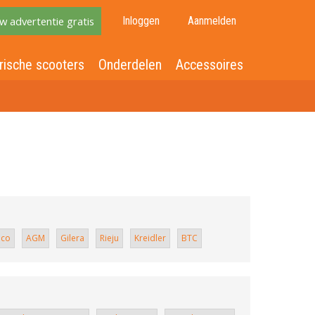
w advertentie gratis
Inloggen
Aanmelden
rische scooters
Onderdelen
Accessoires
co
AGM
Gilera
Rieju
Kreidler
BTC