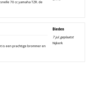
n snelle 70 cc yamaha TZR. de
Bieden
7 jul. geplaatst
Nijkerk
et is een prachtige brommer en