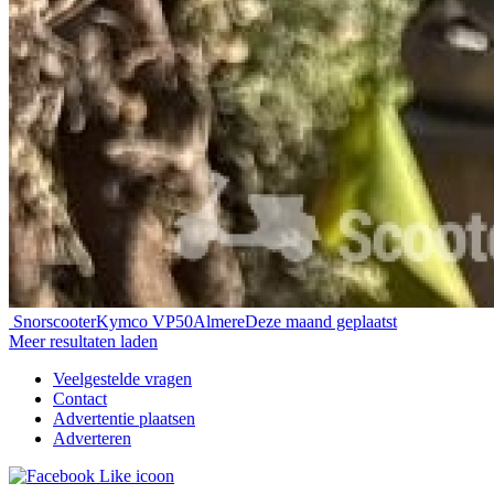
Snorscooter
Kymco VP50
Almere
Deze maand geplaatst
Meer resultaten laden
Veelgestelde vragen
Contact
Advertentie plaatsen
Adverteren