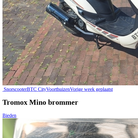
Snorscooter
BTC City
Voorthuizen
Vorige week geplaatst
Tromox Mino brommer
Bieden