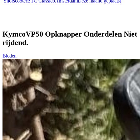
Snorscooter
BTC Classico
Amsterdam
Deze maand geplaatst
KymcoVP50 Opknapper Onderdelen Niet
rijdend.
Bieden