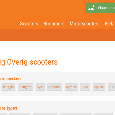
Plaats jou
Scooters
Brommers
Motorscooters
Elekt
ig Overig scooters
ire merken
Piaggio
Peugeot
Sym
Yamaha
Kymco
AGM
Aprilia
BT
ire types