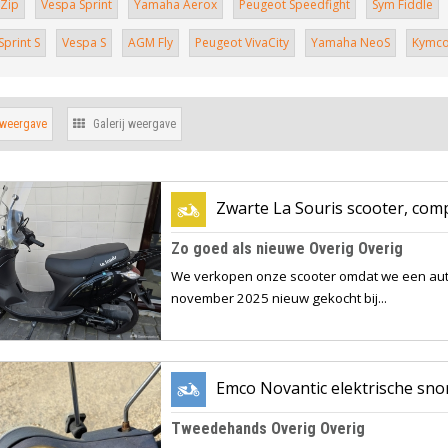
 Zip
Vespa Sprint
Yamaha Aerox
Peugeot Speedfight
Sym Fiddle
print S
Vespa S
AGM Fly
Peugeot VivaCity
Yamaha NeoS
Kymco 
 weergave
Galerij weergave
Zwarte La Souris scooter, comp
Zo goed als nieuwe Overig Overig
We verkopen onze scooter omdat we een auto 
november 2025 nieuw gekocht bij...
Emco Novantic elektrische sno
Tweedehands Overig Overig