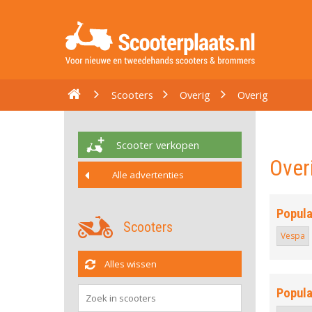
Scooters
Overig
Overig
Scooter verkopen
Over
Alle advertenties
Popula
Scooters
Vespa
Alles wissen
Popula