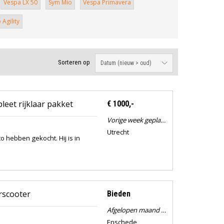
Vespa LX 50
Sym Mio
Vespa Primavera
Agility
Sorteren op
leet rijklaar pakket
€ 1000,-
Vorige week geplaatst
Utrecht
hebben gekocht. Hij is in
rscooter
Bieden
Afgelopen maand geplaatst
Enschede