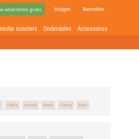
w advertentie gratis
Inloggen
Aanmelden
rische scooters
Onderdelen
Accessoires
C
Gilera
Honda
Retro
Overig
Puch