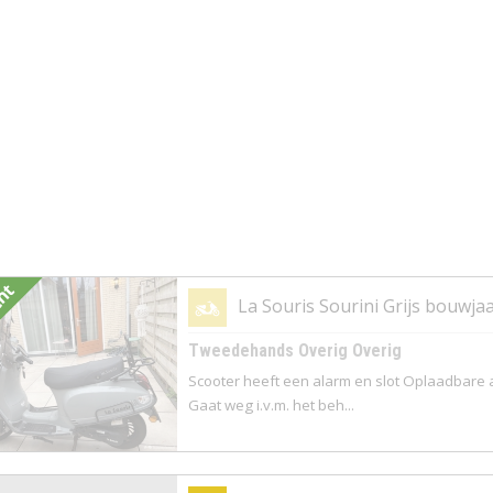
cht
La Souris Sourini Grijs bouwja
Tweedehands Overig Overig
Scooter heeft een alarm en slot Oplaadbare ac
Gaat weg i.v.m. het beh...