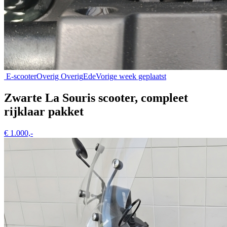
E-scooter
Overig Overig
Ede
Vorige week geplaatst
Zwarte La Souris scooter, compleet
rijklaar pakket
€ 1.000,-