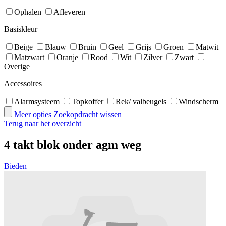
Ophalen
Afleveren
Basiskleur
Beige
Blauw
Bruin
Geel
Grijs
Groen
Matwit
Matzwart
Oranje
Rood
Wit
Zilver
Zwart
Overige
Accessoires
Alarmsysteem
Topkoffer
Rek/ valbeugels
Windscherm
Meer opties
Zoekopdracht wissen
Terug naar het overzicht
4 takt blok onder agm weg
Bieden