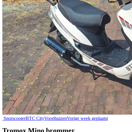
Snorscooter
BTC City
Voorthuizen
Vorige week geplaatst
Tromox Mino brommer